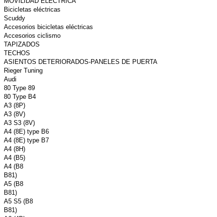
MOVILIDAD ELÉCTRICA
Bicicletas eléctricas
Scuddy
Accesorios bicicletas eléctricas
Accesorios ciclismo
TAPIZADOS
TECHOS
ASIENTOS DETERIORADOS-PANELES DE PUERTA
Rieger Tuning
Audi
80 Type 89
80 Type B4
A3 (8P)
A3 (8V)
A3 S3 (8V)
A4 (8E) type B6
A4 (8E) type B7
A4 (8H)
A4 (B5)
A4 (B8
B81)
A5 (B8
B81)
A5 S5 (B8
B81)