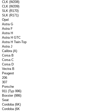
CLK (W208)
CLK (W209)
SLK (R170)
SLK (R171)
Opel
Astra G
Astra F
Astra H
Astra H GTC
Astra H Twin-Top
Astra J
Calibra (A)
Corsa B
Corsa C
Corsa D
Vectra B
Peugeot
206
307
Porsche
911 (Typ 996)
Boxster (986)
Seat
Cordoba (6K)
Cordoba (6K