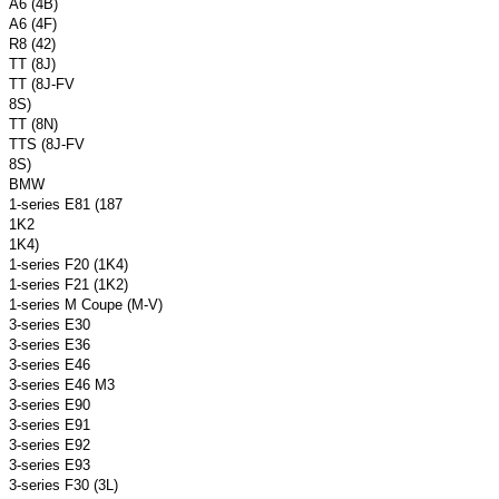
A6 (4B)
A6 (4F)
R8 (42)
TT (8J)
TT (8J-FV
8S)
TT (8N)
TTS (8J-FV
8S)
BMW
1-series E81 (187
1K2
1K4)
1-series F20 (1K4)
1-series F21 (1K2)
1-series M Coupe (M-V)
3-series E30
3-series E36
3-series E46
3-series E46 M3
3-series E90
3-series E91
3-series E92
3-series E93
3-series F30 (3L)