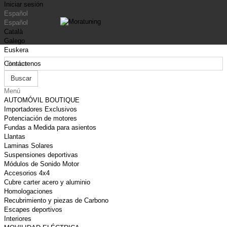
Iniciar sesión
Español
Español
Català
Galego
Euskera
Contáctenos
Buscar
Menú
AUTOMÓVIL BOUTIQUE
Importadores Exclusivos
Potenciación de motores
Fundas a Medida para asientos
Llantas
Laminas Solares
Suspensiones deportivas
Módulos de Sonido Motor
Accesorios 4x4
Cubre carter acero y aluminio
Homologaciones
Recubrimiento y piezas de Carbono
Escapes deportivos
Interiores